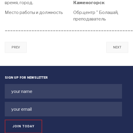
время, город.
Каменогорск
Место работы и должность
Обр.центр " Болашақ",
преподаватель
________________________________________________
PREV
NEXT
SIGN UP FOR NEWSLETTER